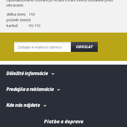
Optimalizované chování při vrtání chrání svého uživatele před
vibracemi.
délka (mm)
110
průměr (mm)
6
karbid
YG-11C
ODOSLAT
Dôležité informácie
Predajňa a reklamácia
Kde nás nájdete
Platba a doprava