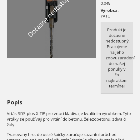
Dočasne nedostupné
0.048
Výrobca:
YATO
Produkt je
dočasne
nedostupný.
Pracujeme
na jeho
znovuzaradení
do našej
ponuky v
čo
najkratšom
termíne!
Popis
Vrták SDS-plus X-TIP pro vrtací kladiva je kvalitním výrobkem. Tyto
vrtáky se používají pro vrtání do betonu, železobetonu, zdiva či
žuly.
Tvarovaný hrot do ostré špičky zaručuje razantní průchod.