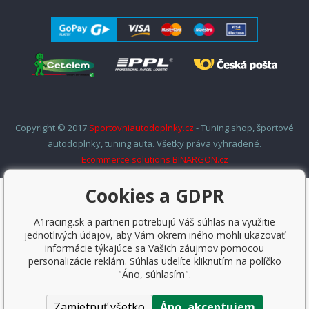
Copyright © 2017
Sportovniautodoplnky.cz
- Tuning shop, športové
autodoplnky, tuning auta. Všetky práva vyhradené.
Ecommerce solutions
BINARGON.cz
Cookies a GDPR
A1racing.sk a partneri potrebujú Váš súhlas na využitie
jednotlivých údajov, aby Vám okrem iného mohli ukazovať
informácie týkajúce sa Vašich záujmov pomocou
personalizácie reklám. Súhlas udelíte kliknutím na políčko
"Áno, súhlasím".
Zamietnuť všetko
Áno, akceptujem