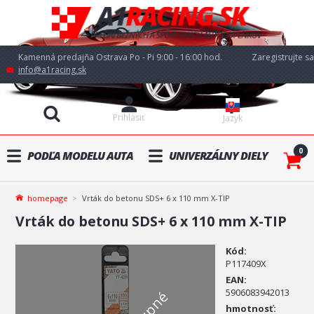
Kamenná predajňa Ostrava Po - Pi 9:00 - 16:00 hod.
Zaregistrujte sa
info@a1racing.sk
Prihlásiť
Jazyk
0
PODĽA MODELU AUTA
UNIVERZÁLNY DIELY
homepage
Vrták do betonu SDS+ 6 x 110 mm X-TIP
Vrták do betonu SDS+ 6 x 110 mm X-TIP
Kód:
P117409X
EAN:
5906083942013
hmotnosť: