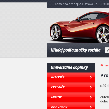
Kamenná predajňa Ostrava Po - Pi 9:00 
Hľadaj podľa značky vozidla
ho
Univerzálne doplnky
Pro
INTERIÉR
Náš o
EXTERIÉR
Autem
MOTOR
dolev
PODVOZOK