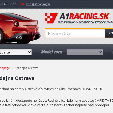
- 16:00 hod.
info@a1racing.sk
H
Model vozu
mepage
Prodejna Ostrava
dejna Ostrava
bchod najdete v Ostravě Vítkovicích na ulici Erbenova 803/47, 70300
 se k nám dostanete nejlépe z Rudné ulice, kde na křižovatce (IMPEXTA 30
a a třetí odbočkou vlevo vedle auto barev Lecher najdete naši prodejnu