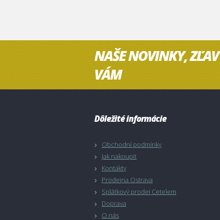
NAŠE NOVINKY, ZĽAV
VÁM
Dôležité informácie
Obchodní podmínky
Jak nakoupit
Kontakty
Prodejna Ostrava
Splátkový prodej Cetelem
Doprava
O nás