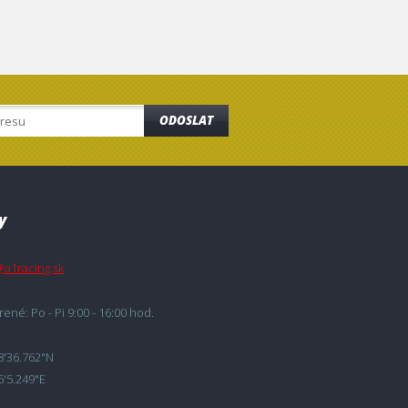
ODOSLAT
y
@a1racing.sk
ené: Po - Pi 9:00 - 16:00 hod.
8'36.762"N
6'5.249"E