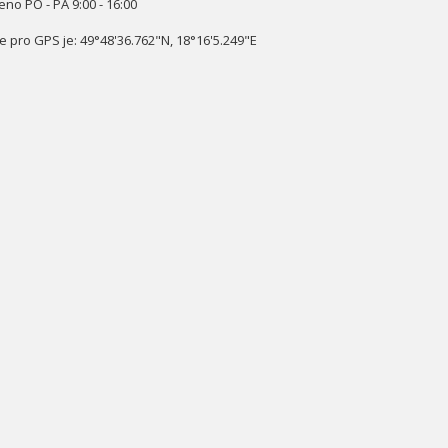
eno PO - PA 9:00 - 16:00
e pro GPS je: 49°48'36.762"N, 18°16'5.249"E