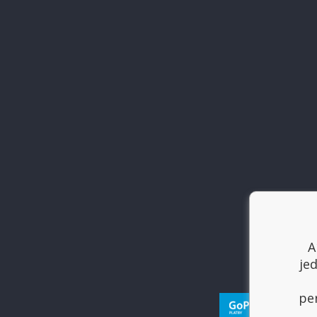
A
je
per