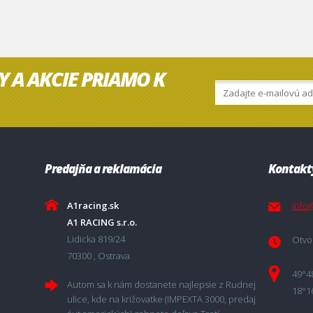
Y A AKCIE PRIAMO K
Predajňa a reklamácia
Kontakt
A1racing.sk
info
A1 RACING s.r.o.
Lidicka 819/24
Otvor
70300 , Ostrava
49°4
Autom sa k nám dostanete najlepsie z Rudnej
18°1
ulice, kde na križovatke (IMPEXTA 3000, predaj