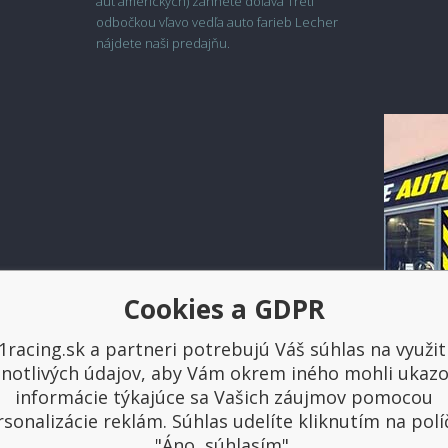
áut amerických) zahnete doľava Tretí
odbočkou vľavo vedľa auto farieb Lecher
nájdete naši predajňu.
Cookies a GDPR
1racing.sk a partneri potrebujú Váš súhlas na využit
Platba a doprava
dnotlivých údajov, aby Vám okrem iného mohli ukazo
informácie týkajúce sa Vašich záujmov pomocou
sonalizácie reklám. Súhlas udelíte kliknutím na pol
"Áno, súhlasím".