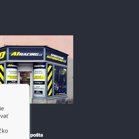
ie
vať
íčko