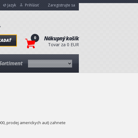
Jazyk
Prihlásiť
Zaregistrujte sa
0
Nákupný košík
ĽADAŤ
Tovar za 0 EUR
Sortiment
00, prodej americkych aut) zahnete