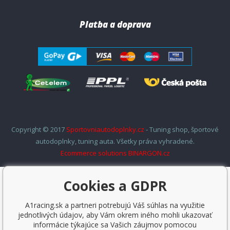
Platba a doprava
Copyright © 2017
Sportovniautodoplnky.cz
- Tuning shop, športové
autodoplnky, tuning auta. Všetky práva vyhradené.
Ecommerce solutions
BINARGON.cz
Cookies a GDPR
A1racing.sk a partneri potrebujú Váš súhlas na využitie
jednotlivých údajov, aby Vám okrem iného mohli ukazovať
informácie týkajúce sa Vašich záujmov pomocou