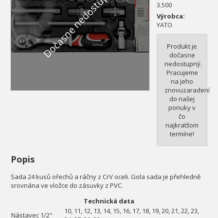
Dočasne nedostupné
3.500
Výrobca:
YATO
Produkt je
dočasne
nedostupný.
Pracujeme
na jeho
znovuzaradení
do našej
ponuky v
čo
najkratšom
termíne!
Popis
Sada 24 kusů ořechů a ráčny z CrV oceli. Gola sada je přehledně
srovnána ve vložce do zásuvky z PVC.
Technická data
10, 11, 12, 13, 14, 15, 16, 17, 18, 19, 20, 21, 22, 23,
Nástavec 1/2"