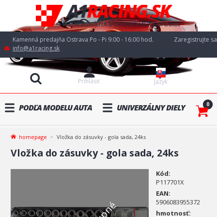
Kamenná predajňa Ostrava Po - Pi 9:00 - 16:00 hod.
Zaregistrujte sa
info@a1racing.sk
Prihlásiť
Jazyk
0
PODĽA MODELU AUTA
UNIVERZÁLNY DIELY
homepage
Vložka do zásuvky - gola sada, 24ks
Vložka do zásuvky - gola sada, 24ks
Kód:
P117701X
EAN:
5906083955372
hmotnosť: