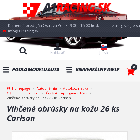
Kamenná predajňa Ostrava Po - Pi 9:00 - 16:00 hod.
Zaregistrujte sa
info@a1racing.sk
Prihlásiť
Jazyk
0
PODĽA MODELU AUTA
UNIVERZÁLNY DIELY
homepage
Autochémia
Autokozmetika
Ošetrenie interiéru
Čištění, impregnace kůže
Vlhčené obrúsky na kožu 26 ks Carlson
Vlhčené obrúsky na kožu 26 ks
Carlson