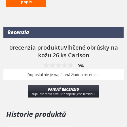
popis
uzatvárateľné balenie, obsahuje 26 vlhčených obrúskov.
Recenzia
0recenzia produktuVlhčené obrúsky na
kožu 26 ks Carlson
0%
Doposiaľ nie je napísaná žiadna recenzia.
PRIDAŤ RECENZIU
Kúpili ste tento produkt? Napíšte jeho recenziu.
Historie produktů