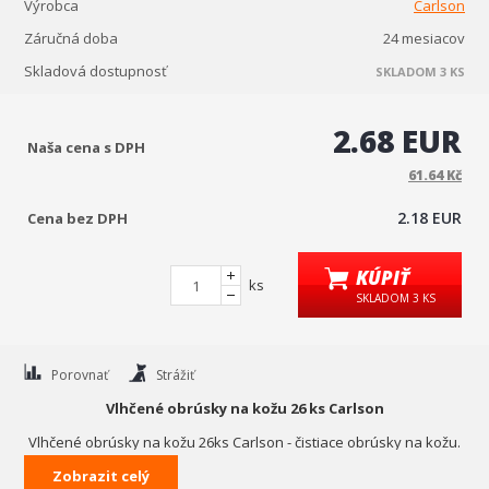
Výrobca
Carlson
Záručná doba
24 mesiacov
Skladová dostupnosť
SKLADOM 3 KS
2.68 EUR
Naša cena s DPH
61.64 Kč
2.18 EUR
Cena bez DPH
KÚPIŤ
ks
SKLADOM 3 KS
Porovnať
Strážiť
Vlhčené obrúsky na kožu 26 ks Carlson
Vlhčené obrúsky na kožu 26ks Carlson - čistiace obrúsky na kožu.
Čistí, ošetruje a leští všetky hladké kožené povrchy, zanecháva
Zobrazit celý
hodvábny lesk. Prevencia proti vyschnutiu kože. Praktické