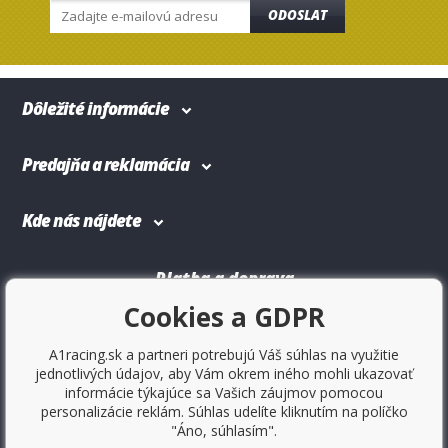
ODOSLAT
Dôležité informácie
Predajňa a reklamácia
Kde nás nájdete
Platba a doprava
Cookies a GDPR
A1racing.sk a partneri potrebujú Váš súhlas na využitie
jednotlivých údajov, aby Vám okrem iného mohli ukazovať
informácie týkajúce sa Vašich záujmov pomocou
personalizácie reklám. Súhlas udelíte kliknutím na políčko
"Áno, súhlasím".