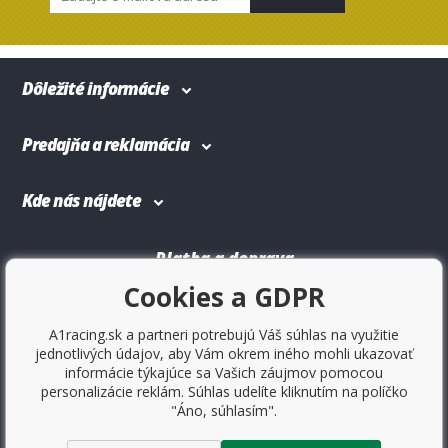
Dôležité informácie
Predajňa a reklamácia
Kde nás nájdete
Platba a doprava
Cookies a GDPR
A1racing.sk a partneri potrebujú Váš súhlas na využitie
jednotlivých údajov, aby Vám okrem iného mohli ukazovať
informácie týkajúce sa Vašich záujmov pomocou
personalizácie reklám. Súhlas udelíte kliknutím na políčko
"Áno, súhlasím".