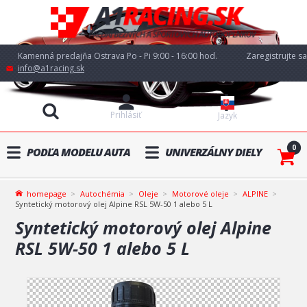
Kamenná predajňa Ostrava Po - Pi 9:00 - 16:00 hod.
Zaregistrujte sa
info@a1racing.sk
Prihlásiť
Jazyk
0
PODĽA MODELU AUTA
UNIVERZÁLNY DIELY
homepage
Autochémia
Oleje
Motorové oleje
ALPINE
Syntetický motorový olej Alpine RSL 5W-50 1 alebo 5 L
Syntetický motorový olej Alpine
RSL 5W-50 1 alebo 5 L