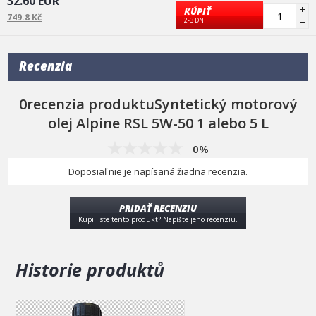
32.60 EUR
klikni tu
KÚPIŤ
749.8 Kč
2-3 DNI
Recenzia
0recenzia produktuSyntetický motorový
olej Alpine RSL 5W-50 1 alebo 5 L
0%
Doposiaľ nie je napísaná žiadna recenzia.
PRIDAŤ RECENZIU
Kúpili ste tento produkt? Napíšte jeho recenziu.
Historie produktů