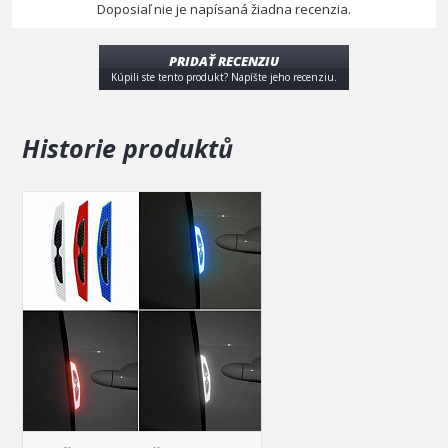
Doposiaľ nie je napísaná žiadna recenzia.
PRIDAŤ RECENZIU
Kúpili ste tento produkt? Napíšte jeho recenziu.
Historie produktů