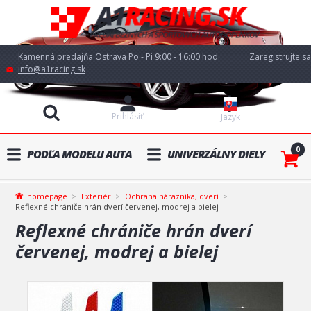
Kamenná predajňa Ostrava Po - Pi 9:00 - 16:00 hod.
Zaregistrujte sa
info@a1racing.sk
Prihlásiť
Jazyk
0
PODĽA MODELU AUTA
UNIVERZÁLNY DIELY
homepage
Exteriér
Ochrana nárazníka, dverí
Reflexné chrániče hrán dverí červenej, modrej a bielej
Reflexné chrániče hrán dverí
červenej, modrej a bielej