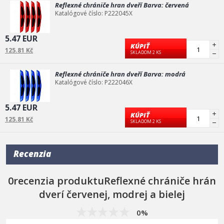
Reflexné chrániče hran dveří Barva: červená
Katalógové číslo: P222045X
5.47 EUR
KÚPIŤ
125.81 Kč
SKLADOM 2 KS
Reflexné chrániče hran dveří Barva: modrá
Katalógové číslo: P222046X
5.47 EUR
KÚPIŤ
125.81 Kč
SKLADOM 2 KS
Recenzia
0recenzia produktuReflexné chrániče hrán
dverí červenej, modrej a bielej
0%