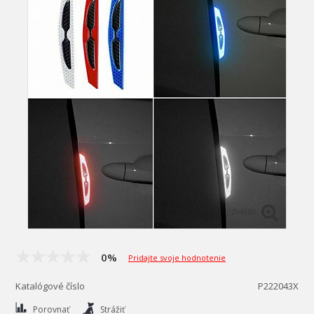
Zvětšit
0%
Pridajte svoje hodnotenie
Katalógové číslo
P222043X
Porovnať
Strážiť