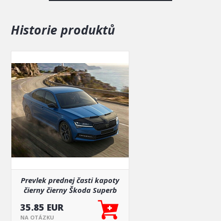
uchytenie spodných popruhov, ktoré je u každého modelu
individuálne. Všetko je tiež vidieť v galérii fotiek.
Historie produktů
Prevlek prednej časti kapoty
čierny čierny Škoda Superb
2015-24
35.85 EUR
NA OTÁZKU