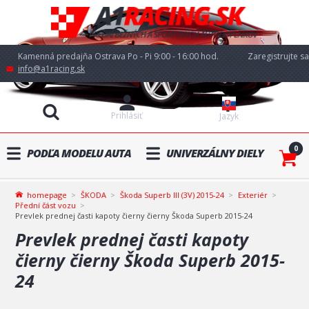
Kamenná predajňa Ostrava Po - Pi 9:00 - 16:00 hod.
Zaregistrujte sa
info@a1racing.sk
Prihlásiť
Jazyk
0
PODĽA MODELU AUTA
UNIVERZÁLNY DIELY
homepage
ŠKODA
Škoda Superb III (3V) 2015-24
Exteriér
Přední část vozu
Prevlek prednej časti kapoty čierny čierny Škoda Superb 2015-24
Prevlek prednej časti kapoty
čierny čierny Škoda Superb 2015-
24