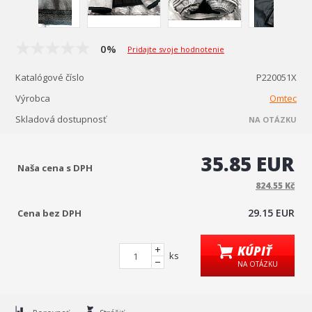
0%
Pridajte svoje hodnotenie
Katalógové číslo
P220051X
Výrobca
Omtec
Skladová dostupnosť
NA OTÁZKU
35.85 EUR
Naša cena s DPH
824.55 Kč
29.15 EUR
Cena bez DPH
KÚPIŤ
ks
NA OTÁZKU