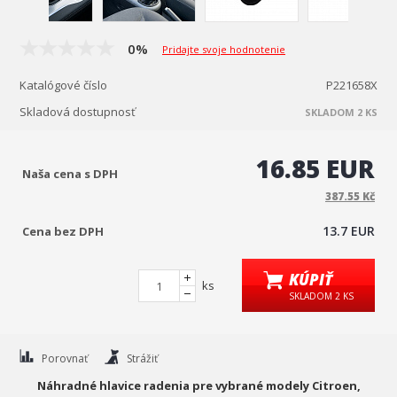
0%
Pridajte svoje hodnotenie
Katalógové číslo
P221658X
Skladová dostupnosť
SKLADOM 2 KS
16.85 EUR
Naša cena s DPH
387.55 Kč
13.7 EUR
Cena bez DPH
KÚPIŤ
ks
SKLADOM 2 KS
Porovnať
Strážiť
Náhradné hlavice radenia pre vybrané modely Citroen,