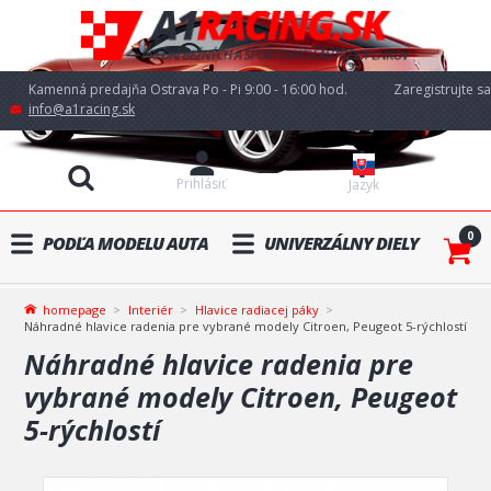
Kamenná predajňa Ostrava Po - Pi 9:00 - 16:00 hod.
Zaregistrujte sa
info@a1racing.sk
Prihlásiť
Jazyk
0
PODĽA MODELU AUTA
UNIVERZÁLNY DIELY
homepage
Interiér
Hlavice radiacej páky
Náhradné hlavice radenia pre vybrané modely Citroen, Peugeot 5-rýchlostí
Náhradné hlavice radenia pre
vybrané modely Citroen, Peugeot
5-rýchlostí