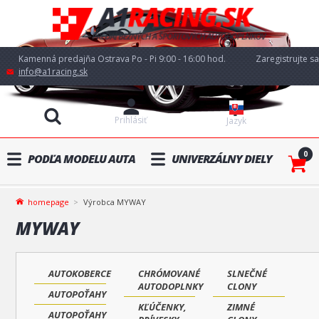
Kamenná predajňa Ostrava Po - Pi 9:00 - 16:00 hod.
Zaregistrujte sa
info@a1racing.sk
Prihlásiť
Jazyk
0
PODĽA MODELU AUTA
UNIVERZÁLNY DIELY
homepage
Výrobca MYWAY
MYWAY
AUTOKOBERCE
CHRÓMOVANÉ
SLNEČNÉ
AUTODOPLNKY
CLONY
AUTOPOŤAHY
KĽÚČENKY,
ZIMNÉ
AUTOPOŤAHY