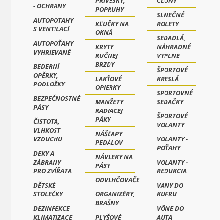
PRÍVESKY,
CLONY
- OCHRANY
POPRUHY
SLNEČNÉ
AUTOPOTAHY
KĽUČKY NA
ROLETY
S VENTILACÍ
OKNÁ
SEDADLÁ,
AUTOPOŤAHY
KRYTY
NÁHRADNÉ
VYHRIEVANÉ
RUČNEJ
VYPLNE
BRZDY
BEDERNÍ
ŠPORTOVÉ
OPĚRKY,
LAKŤOVÉ
KRESLÁ
PODLOŽKY
OPIERKY
SPORTOVNÉ
BEZPEČNOSTNÉ
MANŽETY
SEDAČKY
PÁSY
RADIACEJ
ŠPORTOVÉ
PÁKY
ČISTOTA,
VOLANTY
VLHKOST
NÁŠĽAPY
VZDUCHU
VOLANTY -
PEDÁLOV
POŤAHY
DEKY A
NÁVLEKY NA
ZÁBRANY
VOLANTY -
PÁSY
PRO ZVÍŘATA
REDUKCIA
ODVLHČOVAČE
DĚTSKÉ
VANY DO
STOLEČKY
ORGANIZÉRY,
KUFRU
BRAŠNY
DEZINFEKCE
VÔNE DO
KLIMATIZACE
PLYŠOVÉ
AUTA