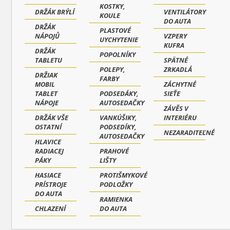
KOSTKY,
DRŽÁK BRÝLÍ
VENTILÁTORY
KOULE
DO AUTA
DRŽÁK
PLASTOVÉ
NÁPOJŮ
VZPERY
UYCHYTENIE
KUFRA
DRŽÁK
POPOLNÍKY
TABLETU
SPÄTNÉ
POLEPY,
ZRKADLÁ
DRŽIAK
FARBY
MOBIL
ZÁCHYTNÉ
TABLET
PODSEDÁKY,
SIEŤE
NÁPOJE
AUTOSEDAČKY
ZÁVĚS V
DRŽÁK VŠE
VANKÚŠIKY,
INTERIÉRU
OSTATNÍ
PODSEDÍKY,
NEZARADITEĽNÉ
AUTOSEDAČKY
HLAVICE
RADIACEJ
PRAHOVÉ
PÁKY
LIŠTY
HASIACE
PROTIŠMYKOVÉ
PRÍSTROJE
PODLOŽKY
DO AUTA
RAMIENKA
CHLAZENÍ
DO AUTA