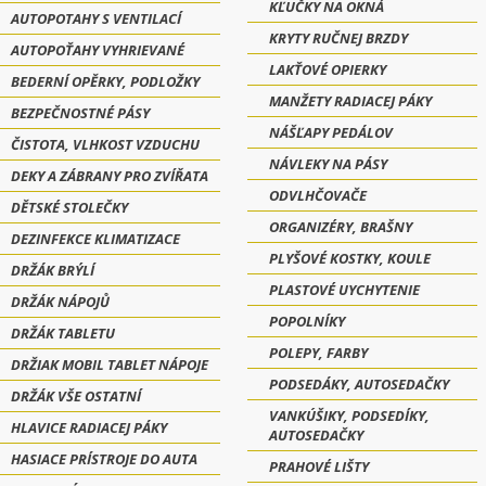
KĽUČKY NA OKNÁ
AUTOPOTAHY S VENTILACÍ
KRYTY RUČNEJ BRZDY
AUTOPOŤAHY VYHRIEVANÉ
LAKŤOVÉ OPIERKY
BEDERNÍ OPĚRKY, PODLOŽKY
MANŽETY RADIACEJ PÁKY
BEZPEČNOSTNÉ PÁSY
NÁŠĽAPY PEDÁLOV
ČISTOTA, VLHKOST VZDUCHU
NÁVLEKY NA PÁSY
DEKY A ZÁBRANY PRO ZVÍŘATA
ODVLHČOVAČE
DĚTSKÉ STOLEČKY
ORGANIZÉRY, BRAŠNY
DEZINFEKCE KLIMATIZACE
PLYŠOVÉ KOSTKY, KOULE
DRŽÁK BRÝLÍ
PLASTOVÉ UYCHYTENIE
DRŽÁK NÁPOJŮ
POPOLNÍKY
DRŽÁK TABLETU
POLEPY, FARBY
DRŽIAK MOBIL TABLET NÁPOJE
PODSEDÁKY, AUTOSEDAČKY
DRŽÁK VŠE OSTATNÍ
VANKÚŠIKY, PODSEDÍKY,
HLAVICE RADIACEJ PÁKY
AUTOSEDAČKY
HASIACE PRÍSTROJE DO AUTA
PRAHOVÉ LIŠTY