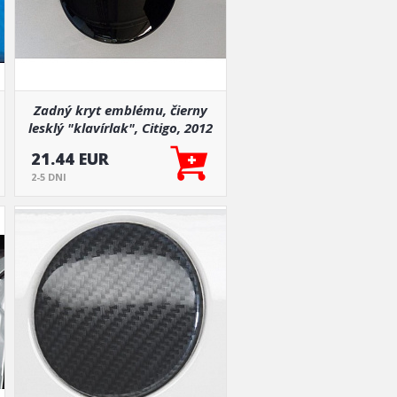
Zadný kryt emblému, čierny
lesklý "klavírlak", Citigo, 2012
+ / Superb II. Combi Facelift
21.44 EUR
2013-2015 / Superb III.
2-5 DNI
Lim./Combi, 2015+