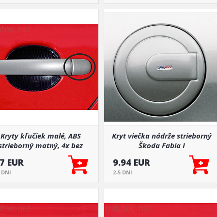
Kryty kľučiek malé, ABS
Kryt viečka nádrže strieborný
strieborný matný, 4x bez
Škoda Fabia I
otvoru pre zámok
.7 EUR
9.94 EUR
5 DNI
2-5 DNI