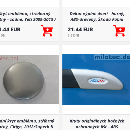
Kryt emblému, strieborný
Dekor výplne dverí - horný,
ný - zadné, Yeti 2009-2013 /
ABS-drevený, Škoda Fabia
Yeti Facelift od.r.v. 2013
Combi
1.44 EUR
21.44 EUR
5 DNI
2-5 DNI
dní kryt emblému, stříbrný
Kryty originálnych bočných
tný, Citigo, 2012/Superb II.
ochranných líšt - ABS