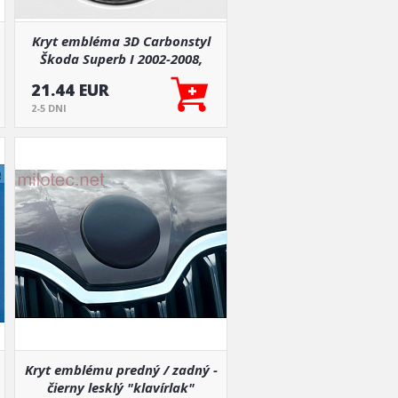
Kryt embléma 3D Carbonstyl
Škoda Superb I 2002-2008,
Superb II 2008-2013
21.44 EUR
2-5 DNI
Kryt emblému predný / zadný -
čierny lesklý "klavírlak"