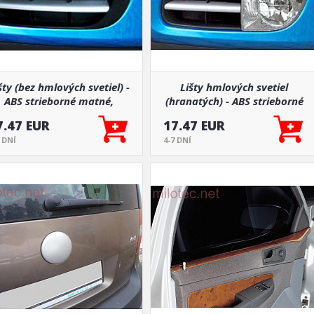
šty (bez hmlových svetiel) -
Lišty hmlových svetiel
ABS strieborné matné,
(hranatých) - ABS strieborné
Roomster, Fabia II
matné, Roomster, Fabia II
7.47 EUR
17.47 EUR
7 DNÍ
4-7 DNÍ