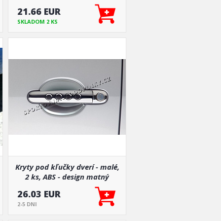
21.66 EUR
SKLADOM 2 KS
Kryty pod kľučky dverí - malé,
2 ks, ABS - design matný
chróm, Roomster, Citigo
26.03 EUR
2-5 DNI