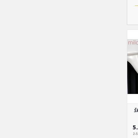
Š
5
2-