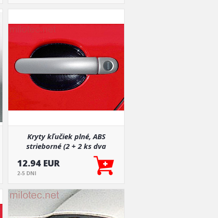
Kryty kľučiek plné, ABS
strieborné (2 + 2 ks dva
zámky), Roomster
12.94 EUR
2-5 DNI