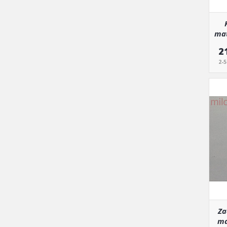
mat
2
2-
Za
ma