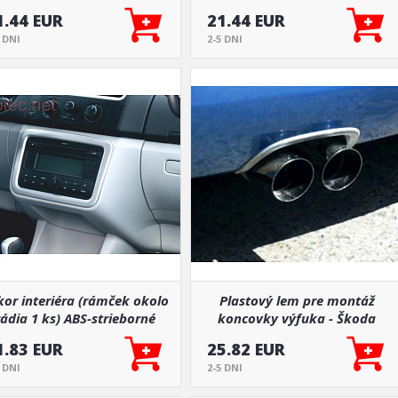
Combi Facelift 2013-
strieborné matné, Škoda
1.44 EUR
21.44 EUR
15/Superb III. Lim./Combi,
Roomster, Fabia II
5 DNI
2-5 DNI
2015
or interiéra (rámček okolo
Plastový lem pre montáž
rádia 1 ks) ABS-strieborné
koncovky výfuka - Škoda
atné, Roomster, Fabia II
Fabia II Limousine
1.83 EUR
25.82 EUR
5 DNI
2-5 DNI