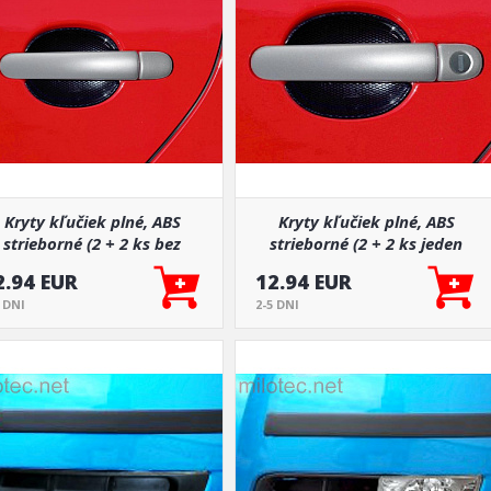
Kryty kľučiek plné, ABS
Kryty kľučiek plné, ABS
strieborné (2 + 2 ks bez
strieborné (2 + 2 ks jeden
zámku), Roomster
zámok), Roomster
2.94 EUR
12.94 EUR
5 DNI
2-5 DNI