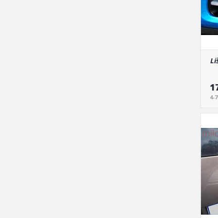
Li
1
4-