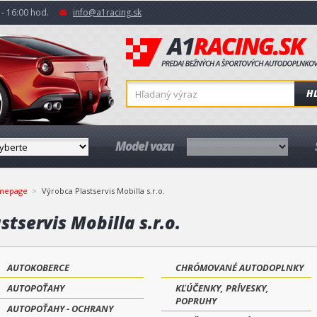
- 16:00 hod.
info@a1racing.sk
H
Model vozu
mepage
Výrobca Plastservis Mobilla s.r.o.
stservis Mobilla s.r.o.
AUTOKOBERCE
CHRÓMOVANÉ AUTODOPLNKY
AUTOPOŤAHY
KĽÚČENKY, PRÍVESKY,
POPRUHY
AUTOPOŤAHY - OCHRANY