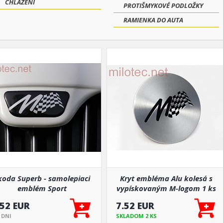
CHLAZENÍ
PROTIŠMYKOVÉ PODLOŽKY
RAMIENKA DO AUTA
koda Superb - samolepiaci
Kryt embléma Alu kolesá s
emblém Sport
vypískovaným M-logom 1 ks
.52 EUR
7.52 EUR
5 DNI
SKLADOM 2 KS