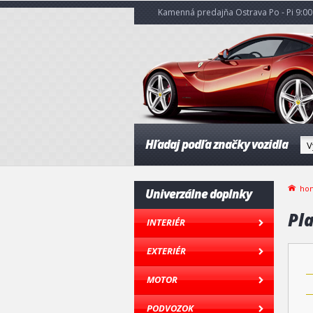
Kamenná predajňa Ostrava Po - Pi 9:00 
Hľadaj podľa značky vozidla
ho
Univerzálne doplnky
Pla
INTERIÉR
EXTERIÉR
MOTOR
PODVOZOK