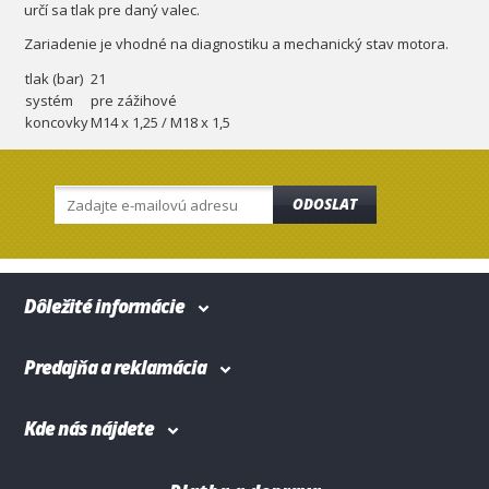
určí sa tlak pre daný valec.
Zariadenie je vhodné na diagnostiku a mechanický stav motora.
tlak (bar)
21
systém
pre zážihové
koncovky
M14 x 1,25 / M18 x 1,5
ODOSLAT
Dôležité informácie
Predajňa a reklamácia
Kde nás nájdete