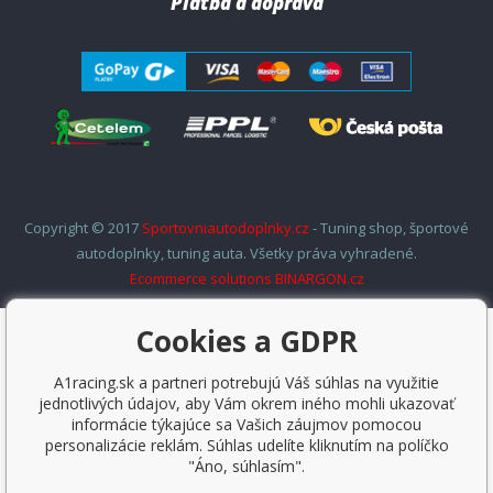
Platba a doprava
Copyright © 2017
Sportovniautodoplnky.cz
- Tuning shop, športové
autodoplnky, tuning auta. Všetky práva vyhradené.
Ecommerce solutions
BINARGON.cz
Cookies a GDPR
A1racing.sk a partneri potrebujú Váš súhlas na využitie
jednotlivých údajov, aby Vám okrem iného mohli ukazovať
informácie týkajúce sa Vašich záujmov pomocou
personalizácie reklám. Súhlas udelíte kliknutím na políčko
"Áno, súhlasím".