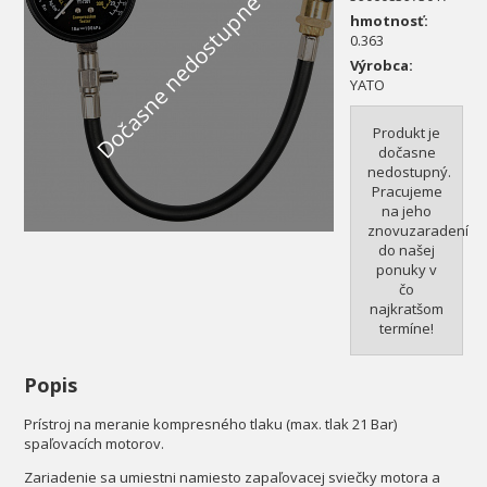
Dočasne nedostupné
hmotnosť:
0.363
Výrobca:
YATO
Produkt je
dočasne
nedostupný.
Pracujeme
na jeho
znovuzaradení
do našej
ponuky v
čo
najkratšom
termíne!
Popis
Prístroj na meranie kompresného tlaku (max. tlak 21 Bar)
spaľovacích motorov.
Zariadenie sa umiestni namiesto zapaľovacej sviečky motora a