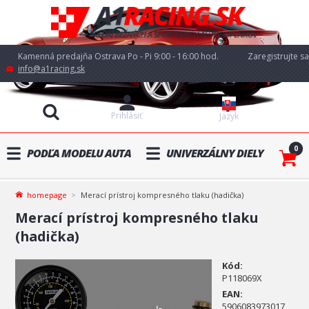
Kamenná predajňa Ostrava Po - Pi 9:00 - 16:00 hod.
Zaregistrujte sa
info@a1racing.sk
Prihlásiť
Jazyk
0
PODĽA MODELU AUTA
UNIVERZÁLNY DIELY
homepage
Merací prístroj kompresného tlaku (hadička)
Merací prístroj kompresného tlaku
(hadička)
Kód:
P118069X
EAN:
5906083973017