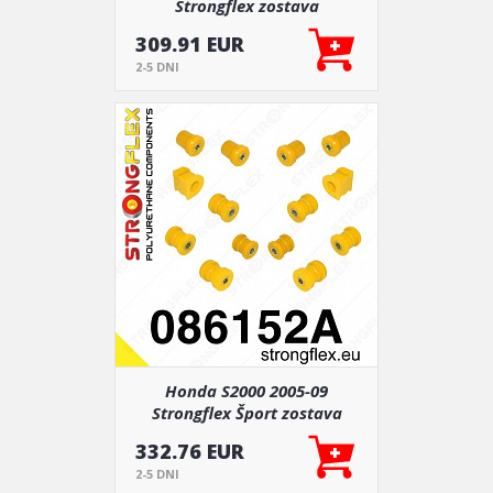
Strongflex zostava
silentblokov len pre zadnú
309.91 EUR
nápravu 14 ks
2-5 DNI
Honda S2000 2005-09
Strongflex Šport zostava
silentblokov len pre zadnú
332.76 EUR
nápravu 14 ks
2-5 DNI