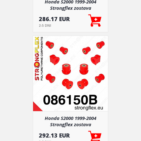
Honda S2000 1999-2004
Strongflex zostava
silentblokov len pre zadnú
286.17 EUR
nápravu 14 ks
2-5 DNI
Honda S2000 1999-2004
Strongflex zostava
silentblokov len pre prednú
292.13 EUR
nápravu 12 ks