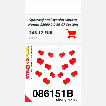
Športový sací systém Simota
Honda S2000 2.0 99-07 Systém
sania studeného vzduchu
248.12 EUR
AN1CA-21
2-5 DNI