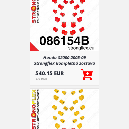
Honda S2000 2005-09
Strongflex kompletná zostava
silentblokov 26 ks
540.15 EUR
2-5 DNI