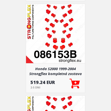
Honda S2000 1999-2004
Strongflex kompletná zostava
silentblokov 26 ks
519.24 EUR
2-5 DNI