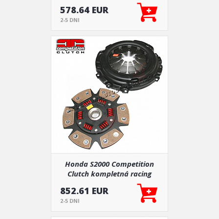
zostava silentblokov 26 ks
578.64 EUR
2-5 DNI
Honda S2000 Competition
Clutch kompletná racing
spojka
852.61 EUR
2-5 DNI