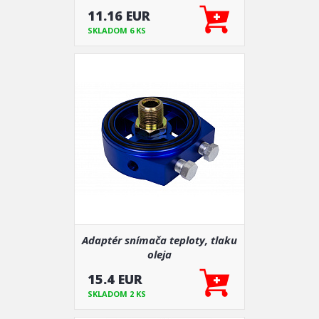
(väčšinou hlavne pre zadnú
11.16 EUR
nápravu)
SKLADOM 6 KS
Adaptér snímača teploty, tlaku
oleja
15.4 EUR
SKLADOM 2 KS