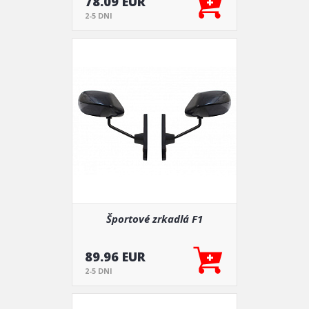
78.09 EUR
2-5 DNI
Športové zrkadlá F1
89.96 EUR
2-5 DNI