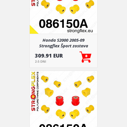
Honda S2000 2005-09
Strongflex Šport zostava
silentblokov len pre prednú
309.91 EUR
nápravu 12 ks
2-5 DNI