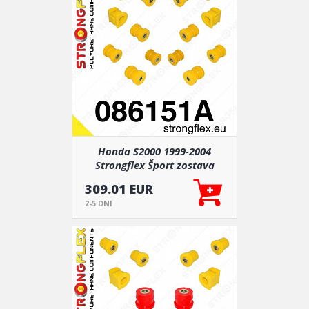
Honda S2000 1999-2004
Strongflex Šport zostava
silentblokov len pre zadnú
309.01 EUR
nápravu 14 ks
2-5 DNI