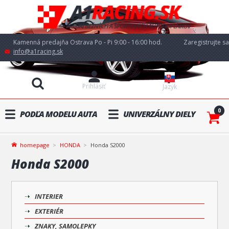
Kamenná predajňa Ostrava Po - Pi 9:00 - 16:00 hod.
Zaregistrujte sa
info@a1racing.sk
Prihlásiť
Jazyk
0
PODĽA MODELU AUTA
UNIVERZÁLNY DIELY
homepage
HONDA
Honda S2000
Honda S2000
INTERIER
EXTERIÉR
ZNAKY, SAMOLEPKY