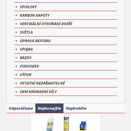
SPOILERY
KARBON KAPOTY
VERTIKÁLNÍ OTEVÍRÁNÍ DVEŘÍ
SVĚTLA
ÚPRAVA MOTORU
SPOJKA
BRZDY
PODVOZEK
VÝFUK
OSTATNÍ NEZAŘADITELNÉ
OEM NÁHRADNÍ DÍLY
Odporúčame
Najlacnejšie
Najdrahšie