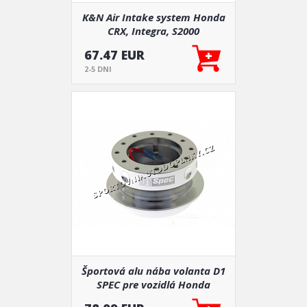
K&N Air Intake system Honda
CRX, Integra, S2000
67.47 EUR
2-5 DNI
Športová alu nába volanta D1
SPEC pre vozidlá Honda