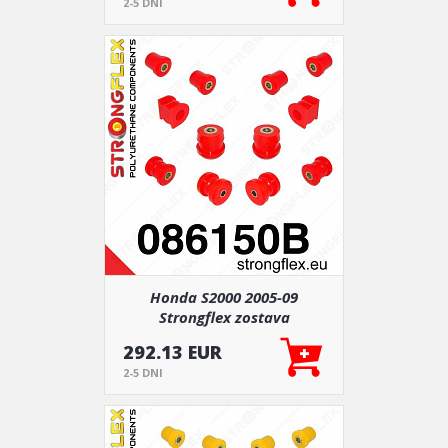
2-5 DNI
Honda S2000 2005-09
Strongflex zostava
silentblokov len pre prednú
292.13 EUR
nápravu 12 ks
2-5 DNI