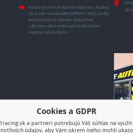
49°4
Autom sa k nám dostanete najlepsie z Rudnej
18°1
ulice, kde na križovatke (IMPEXTA 3000, predaj
áut amerických) zahnete doľava Tretí
odbočkou vľavo vedľa auto farieb Lecher
nájdete naši predajňu.
Cookies a GDPR
1racing.sk a partneri potrebujú Váš súhlas na využit
Platba a doprava
dnotlivých údajov, aby Vám okrem iného mohli ukazo