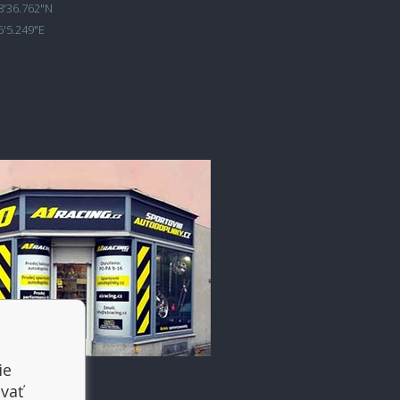
8'36.762"N
6'5.249"E
ie
vať