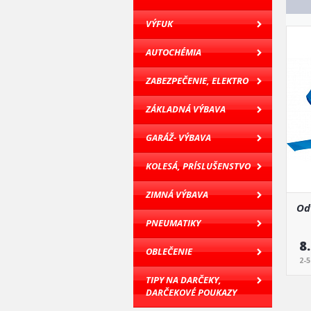
VÝFUK
AUTOCHÉMIA
ZABEZPEČENIE, ELEKTRO
ZÁKLADNÁ VÝBAVA
GARÁŽ- VÝBAVA
KOLESÁ, PRÍSLUŠENSTVO
ZIMNÁ VÝBAVA
Od
PNEUMATIKY
8
OBLEČENIE
2-
TIPY NA DARČEKY,
DARČEKOVÉ POUKAZY