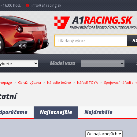
- 16:00 hod.
info@a1racing.sk
H
Model vozu
mepage
Garáž- výbava
Náradie bežné
Nářadí TOYA
Spojovací nářadí a m
tatní
dporúčame
Najlacnejšie
Najdrahšie