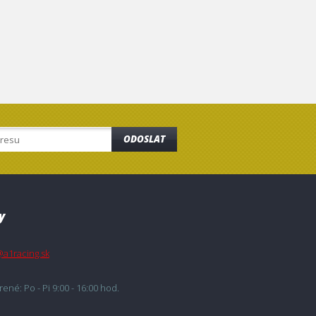
ODOSLAT
y
@a1racing.sk
ené: Po - Pi 9:00 - 16:00 hod.