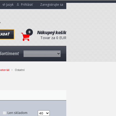
Jazyk
Prihlásiť
Zaregistrujte sa
0
Nákupný košík
ĽADAŤ
Tovar za 0 EUR
Sortiment
ateriál
Ostatní
Len skladom