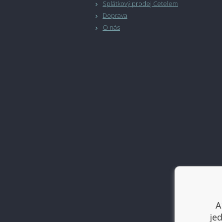
Splátkový prodej Cetelem
Doprava
O nás
A
je