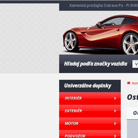
Kamenná predajňa Ostrava Po - Pi 9:00 
Hľadaj podľa značky vozidla
ho
Univerzálne doplnky
Os
INTERIÉR
EXTERIÉR
O
MOTOR
PODVOZOK