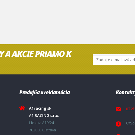
Y A AKCIE PRIAMO K
Predajňa a reklamácia
Kontakt
A1racing.sk
info
A1 RACING s.r.o.
Lidicka 819/24
Otvor
70300 , Ostrava