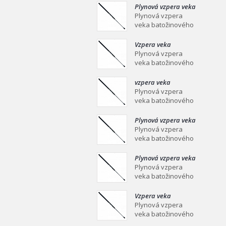
mm Plynová vzpera
Plynová vzpera veka
veka batožinového
batožinového
Plynová vzpera
priestoru Ei
priestoru 639/258
veka batožinového
mm
priestoru 639/258
mm Plynová vzpera
Vzpera veka
veka batožinového
batožinového
Plynová vzpera
priestoru Ei
priestoru 387/139
veka batožinového
mm
priestoru 387/139
mm Plynová vzpera
vzpera veka
veka batožinového
batožinového
Plynová vzpera
priestoru Ei
priestoru 558/253
veka batožinového
mm
priestoru 558/253
mm Plynová vzpera
Plynová vzpera veka
veka batožinového
batožinového
Plynová vzpera
priestoru Ei
priestoru 549/219
veka batožinového
mm
priestoru 549/219
mm Plynová vzpera
Plynová vzpera veka
veka batožinového
batožinového
Plynová vzpera
priestoru Ei
priestoru 467/160
veka batožinového
mm
priestoru 467/160
mm Plynová vzpera
Vzpera veka
veka batožinového
batožinového
Plynová vzpera
priestoru Ei
priestoru 475/180
veka batožinového
mm
priestoru 475/180