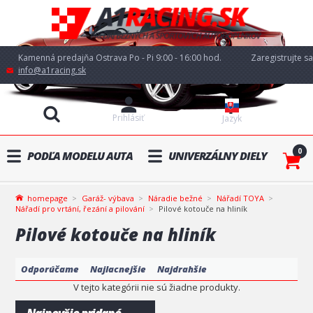
Kamenná predajňa Ostrava Po - Pi 9:00 - 16:00 hod.
Zaregistrujte sa
info@a1racing.sk
Prihlásiť
Jazyk
0
PODĽA MODELU AUTA
UNIVERZÁLNY DIELY
homepage
Garáž- výbava
Náradie bežné
Nářadí TOYA
Nářadí pro vrtání, řezání a pilování
Pilové kotouče na hliník
Pilové kotouče na hliník
Odporúčame
Najlacnejšie
Najdrahšie
V tejto kategórii nie sú žiadne produkty.