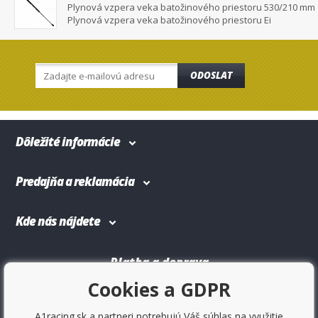
Plynová vzpera veka batožinového priestoru 530/210 mm
Plynová vzpera veka batožinového priestoru Ei
ODOSLAT
Dôležité informácie
Predajňa a reklamácia
Kde nás nájdete
Platba a doprava
Cookies a GDPR
A1racing.sk a partneri potrebujú Váš súhlas na využitie