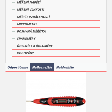
MĚŘENÍ NAPĚTÍ
MĚŘENÍ VLHKOSTI
MĚŘIČE VZDÁLENOSTÍ
MIKROMETRY
POSUVNÁ MĚŘÍTKA
SPÁROMĚRY
ÚHELNÍKY A ÚHLOMĚRY
VODOVÁHY
Odporúčame
Najlacnejšie
Najdrahšie