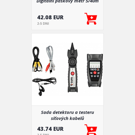
Digitální páskový metr 5/40m
42.08 EUR
2-5 DNI
Sada detektoru a testeru
síťových kabelů
43.74 EUR
2-5 DNI