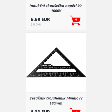
Indukční zkoušečka napětí 90-
1000V
6.69 EUR
2-5 DNI
Tesařský trojúhelník hliníkový
180mm
8.33 EUR