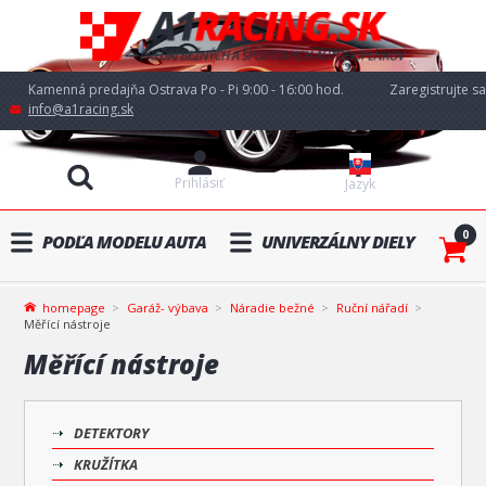
Kamenná predajňa Ostrava Po - Pi 9:00 - 16:00 hod.
Zaregistrujte sa
info@a1racing.sk
Prihlásiť
Jazyk
0
PODĽA MODELU AUTA
UNIVERZÁLNY DIELY
homepage
Garáž- výbava
Náradie bežné
Ruční nářadí
Měřící nástroje
Měřící nástroje
DETEKTORY
KRUŽÍTKA