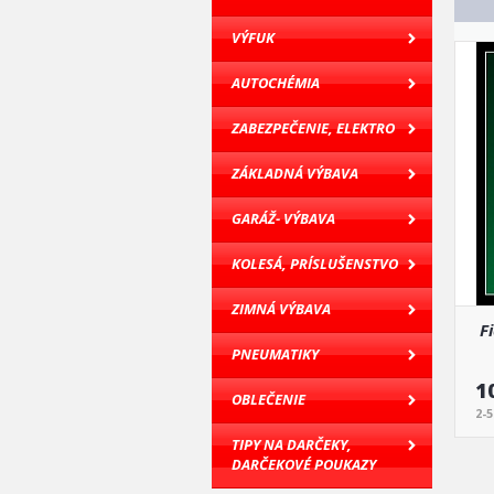
VÝFUK
AUTOCHÉMIA
ZABEZPEČENIE, ELEKTRO
ZÁKLADNÁ VÝBAVA
GARÁŽ- VÝBAVA
KOLESÁ, PRÍSLUŠENSTVO
ZIMNÁ VÝBAVA
F
PNEUMATIKY
1
OBLEČENIE
2-
TIPY NA DARČEKY,
DARČEKOVÉ POUKAZY