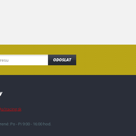
ODOSLAT
y
@a1racing.sk
ené: Po - Pi 9:00 - 16:00 hod.