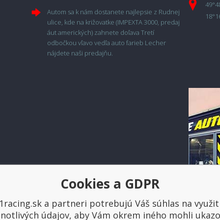
49°4
Autom sa k nám dostanete najlepsie z Rudnej
18°1
ulice, kde na križovatke (IMPEXTA 3000, predaj
áut amerických) zahnete doľava Tretí
odbočkou vľavo vedľa auto farieb Lecher
nájdete naši predajňu.
Cookies a GDPR
1racing.sk a partneri potrebujú Váš súhlas na využit
Platba a doprava
dnotlivých údajov, aby Vám okrem iného mohli ukazo