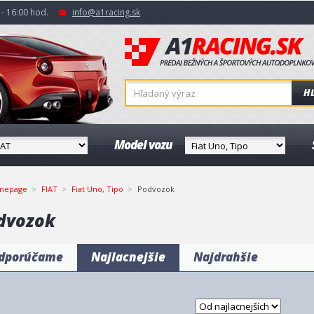
- 16:00 hod.
info@a1racing.sk
H
Model vozu
mepage
FIAT
Fiat Uno, Tipo
Podvozok
dvozok
dporúčame
Najlacnejšie
Najdrahšie