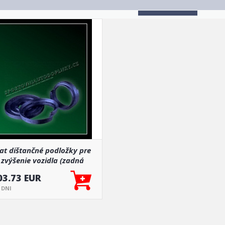
iat dištančné podložky pre
zvýšenie vozidla (zadná
náprava)
03.73 EUR
5 DNI