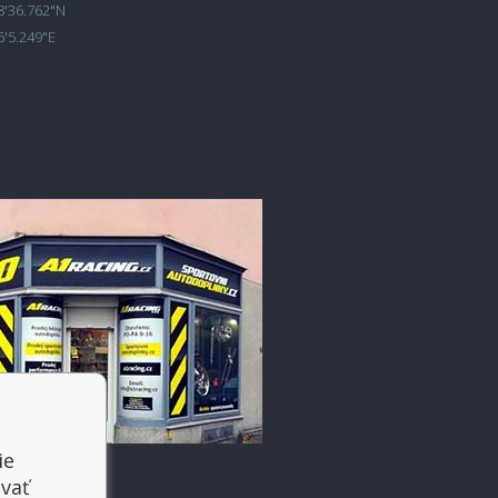
8'36.762"N
6'5.249"E
ie
vať