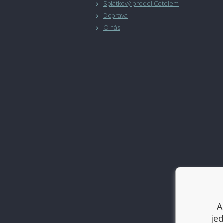
Splátkový prodej Cetelem
Doprava
O nás
A
je