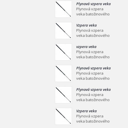
mm Plynová vzpera
Plynová vzpera veka
veka batožinového
batožinového
Plynová vzpera
priestoru Ei
priestoru 639/258
veka batožinového
mm
priestoru 639/258
mm Plynová vzpera
Vzpera veka
veka batožinového
batožinového
Plynová vzpera
priestoru Ei
priestoru 387/139
veka batožinového
mm
priestoru 387/139
mm Plynová vzpera
vzpera veka
veka batožinového
batožinového
Plynová vzpera
priestoru Ei
priestoru 558/253
veka batožinového
mm
priestoru 558/253
mm Plynová vzpera
Plynová vzpera veka
veka batožinového
batožinového
Plynová vzpera
priestoru Ei
priestoru 549/219
veka batožinového
mm
priestoru 549/219
mm Plynová vzpera
Plynová vzpera veka
veka batožinového
batožinového
Plynová vzpera
priestoru Ei
priestoru 467/160
veka batožinového
mm
priestoru 467/160
mm Plynová vzpera
Vzpera veka
veka batožinového
batožinového
Plynová vzpera
priestoru Ei
priestoru 475/180
veka batožinového
mm
priestoru 475/180