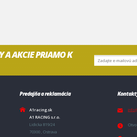
Y A AKCIE PRIAMO K
Predajňa a reklamácia
Kontakt
A1racing.sk
info
A1 RACING s.r.o.
Lidicka 819/24
Otvor
70300 , Ostrava