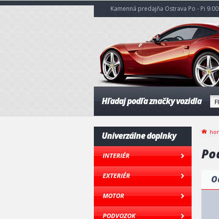
Kamenná predajňa Ostrava Po - Pi 9:00 
Hľadaj podľa značky vozidla
ho
Univerzálne doplnky
Po
INTERIÉR
EXTERIÉR
O
MOTOR
PODVOZOK