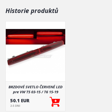
VW T5 2010-2015
VW T6 2015-2019
Historie produktů
Len pre modely s dvojkrídlovými dverami.
VW T5 2003-2009
VW T5 2010-2015
VW T6 2015-2019
BRZDOVÉ SVETLO ČERVENÉ LED
pre VW T5 03-15 / T6 15-19
TWINN DOOR
50.1 EUR
2-5 DNI