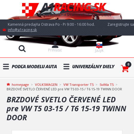
Kamenná predajňa Ostrava Po - Pi 9:00 - 16:00 hod.
Zaregistrujte sa
info@a1racing.sk
Prihlásiť
Jazyk
0
PODĽA MODELU AUTA
UNIVERZÁLNY DIELY
homepage
VOLKSWAGEN
VW Transporter T5
Světla T5
BRZDOVÉ SVETLO ČERVENÉ LED pre VW T5 03-15 / T6 15-19 TWINN DOOR
BRZDOVÉ SVETLO ČERVENÉ LED
pre VW T5 03-15 / T6 15-19 TWINN
DOOR