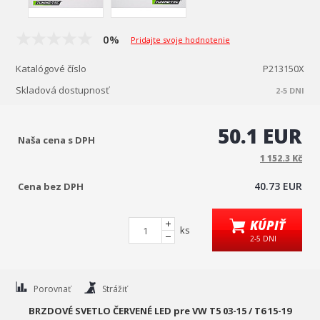
0%
Pridajte svoje hodnotenie
Katalógové číslo
P213150X
Skladová dostupnosť
2-5 DNI
50.1 EUR
Naša cena s DPH
1 152.3 Kč
40.73 EUR
Cena bez DPH
KÚPIŤ
ks
2-5 DNI
Porovnať
Strážiť
BRZDOVÉ SVETLO ČERVENÉ LED pre VW T5 03-15 / T6 15-19