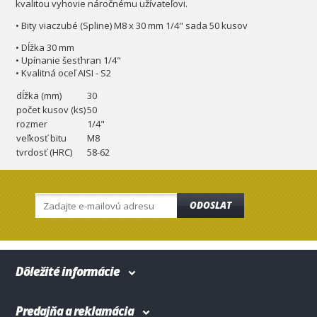
kvalitou vyhovie náročnému užívateľovi.
• Bity viaczubé (Spline) M8 x 30 mm 1/4" sada 50 kusov
• Dĺžka 30 mm
• Upínanie šesťhran 1/4"
• Kvalitná oceľ AISI - S2
dĺžka (mm)
30
počet kusov (ks)
50
rozmer
1/4"
veľkosť bitu
M8
tvrdosť (HRC)
58-62
ODOSLAT
Dôležité informácie
Predajňa a reklamácia