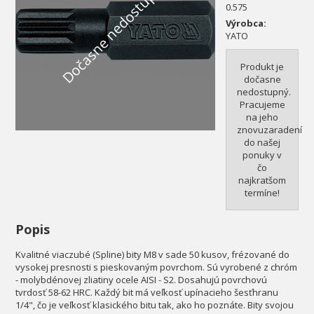
Dočasne nedostupné
0.575
Výrobca:
YATO
Produkt je
dočasne
nedostupný.
Pracujeme
na jeho
znovuzaradení
do našej
ponuky v
čo
najkratšom
termíne!
Popis
Kvalitné viaczubé (Spline) bity M8 v sade 50 kusov, frézované do
vysokej presnosti s pieskovaným povrchom. Sú vyrobené z chróm
- molybdénovej zliatiny ocele AISI - S2. Dosahujú povrchovú
tvrdosť 58-62 HRC. Každý bit má veľkosť upínacieho šesťhranu
1/4", čo je veľkosť klasického bitu tak, ako ho poznáte. Bity svojou