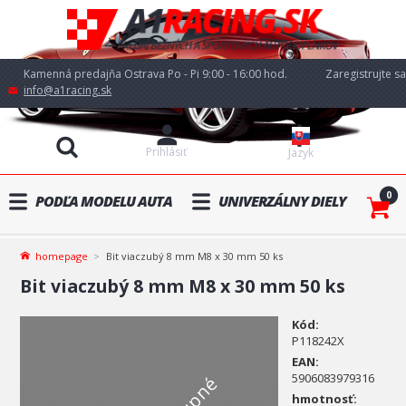
Kamenná predajňa Ostrava Po - Pi 9:00 - 16:00 hod.
Zaregistrujte sa
info@a1racing.sk
Prihlásiť
Jazyk
0
PODĽA MODELU AUTA
UNIVERZÁLNY DIELY
homepage
Bit viaczubý 8 mm M8 x 30 mm 50 ks
Bit viaczubý 8 mm M8 x 30 mm 50 ks
Kód:
P118242X
EAN:
5906083979316
hmotnosť: