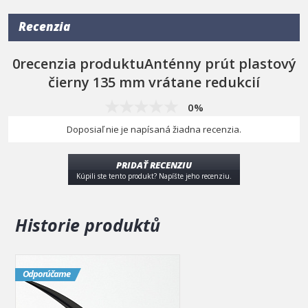
Recenzia
0recenzia produktuAnténny prút plastový
čierny 135 mm vrátane redukcií
0%
Doposiaľ nie je napísaná žiadna recenzia.
PRIDAŤ RECENZIU
Kúpili ste tento produkt? Napíšte jeho recenziu.
Historie produktů
Odporúčame