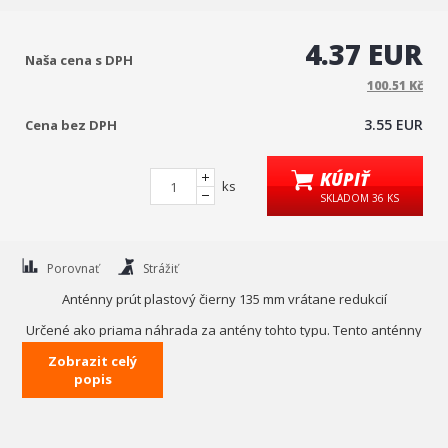
4.37 EUR
Naša cena s DPH
100.51 Kč
3.55 EUR
Cena bez DPH
KÚPIŤ
ks
SKLADOM 36 KS
Porovnať
Strážiť
Anténny prút plastový čierny 135 mm vrátane redukcií
Určené ako priama náhrada za antény tohto typu. Tento anténny
prút je možné vyskrutkovať. Súčasťou antény sú redukcie pre
Zobrazit celý
závity 5,6,8 a 10 mm. Perfektne pasuje napríklad pre Škodu Feliciu
popis
alebo Octaviu I