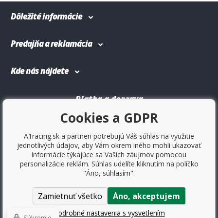
Dôležité informácie
Predajňa a reklamácia
Kde nás nájdete
Platba a doprava
Cookies a GDPR
A1racing.sk a partneri potrebujú Váš súhlas na využitie
jednotlivých údajov, aby Vám okrem iného mohli ukazovať
informácie týkajúce sa Vašich záujmov pomocou
personalizácie reklám. Súhlas udelíte kliknutím na políčko
"Áno, súhlasím".
Zamietnuť všetko
Áno, akceptujem
Copyright © 2017
Sportovniautodoplnky.cz
- Tuning shop, športové
autodoplnky, tuning auta. Všetky práva vyhradené.
Podrobné nastavenia s vysvetlením
Súkromie