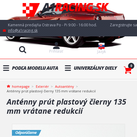
Kamenná predajňa Ostrava Po - Pi 9:00 - 16:00 hod.
Zaregistrujte sa
info@a1racing.sk
Prihlásiť
Jazyk
0
PODĽA MODELU AUTA
UNIVERZÁLNY DIELY
homepage
Exteriér
Autoantény
Anténny prút plastový čierny 135 mm vrátane redukcií
Anténny prút plastový čierny 135
mm vrátane redukcií
Odporúčame