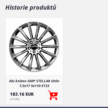
Klikni a vyskúšaj si všetky kolesá GMP priamo na tvojom
Historie produktů
modeli auta
Alu koleso GMP STELLAR titán
7,5x17 5x110 ET33
183.16 EUR
2-5 DNI