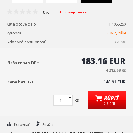
0%
Pridajte svoje hodnotenie
Katalógové číslo
P105525X
Výrobca
GMP, Itálie
Skladová dostupnosť
2-5 DNI
183.16 EUR
Naša cena s DPH
4 212.68 Kč
148.91 EUR
Cena bez DPH
KÚPIŤ
ks
2-5 DNI
Porovnať
Strážiť