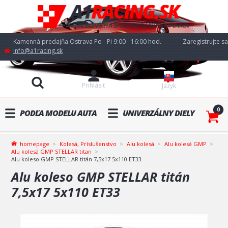
Kamenná predajňa Ostrava Po - Pi 9:00 - 16:00 hod.
Zaregistrujte sa
info@a1racing.sk
Prihlásiť
Jazyk
0
PODĽA MODELU AUTA
UNIVERZÁLNY DIELY
homepage
Kolesá, Príslušenstvo
Alu kolesá
Alu kolesá GMP
Alu kolesá GMP STELLAR titan
Alu koleso GMP STELLAR titán 7,5x17 5x110 ET33
Alu koleso GMP STELLAR titán
7,5x17 5x110 ET33