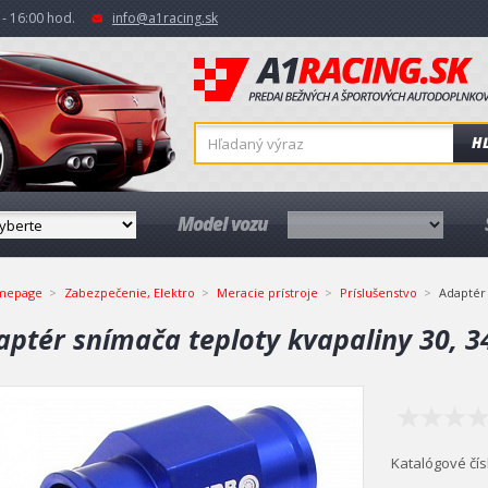
- 16:00 hod.
info@a1racing.sk
H
Model vozu
mepage
Zabezpečenie, Elektro
Meracie prístroje
Príslušenstvo
Adaptér 
aptér snímača teploty kvapaliny 30, 
Katalógové čís