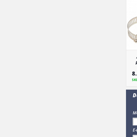
8
SK
D
Me
E-