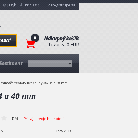
Jazyk
Prihlásiť
Zaregistrujte sa
0
Nákupný košík
ĽADAŤ
Tovar za 0 EUR
Sortiment
snímača teploty kvapaliny 30, 34 a 40 mm
34 a 40 mm
0%
Pridajte svoje hodnotenie
lo
P29751X