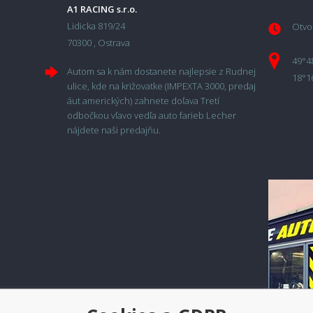
A1 RACING s.r.o.
Lidicka 819/24
Otvor
70300 , Ostrava
49°4
Autom sa k nám dostanete najlepsie z Rudnej
18°1
ulice, kde na križovatke (IMPEXTA 3000, predaj
áut amerických) zahnete doľava Tretí
odbočkou vľavo vedľa auto farieb Lecher
nájdete naši predajňu.