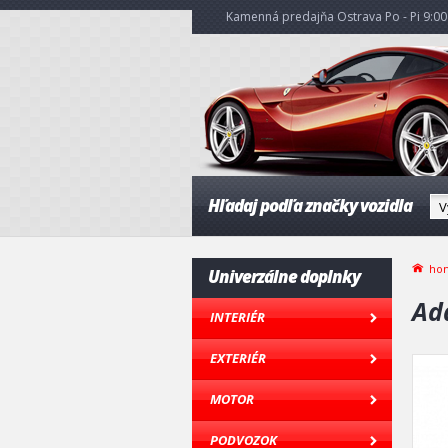
Kamenná predajňa Ostrava Po - Pi 9:00 
Hľadaj podľa značky vozidla
ho
Univerzálne doplnky
Ad
INTERIÉR
EXTERIÉR
MOTOR
PODVOZOK