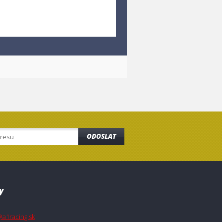
ODOSLAT
y
@a1racing.sk