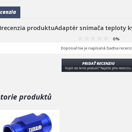
cenzia
0recenzia produktuAdaptér snímača teploty kv
0%
Doposiaľ nie je napísaná žiadna recenz
PRIDAŤ RECENZIU
Kúpili ste tento produkt? Napíšte jeho recenziu.
storie produktů