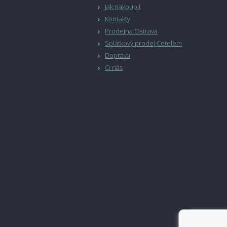
Jak nakoupit
Kontakty
Prodejna Ostrava
Splátkový prodej Cetelem
Doprava
O nás