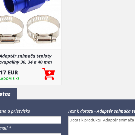
Adaptér snímača teploty
kvapaliny 30, 34 a 40 mm
.17 EUR
LADOM 5 KS
otaz
no a priezvisko
Text k dotazu -
Adaptér snímača te
mail *