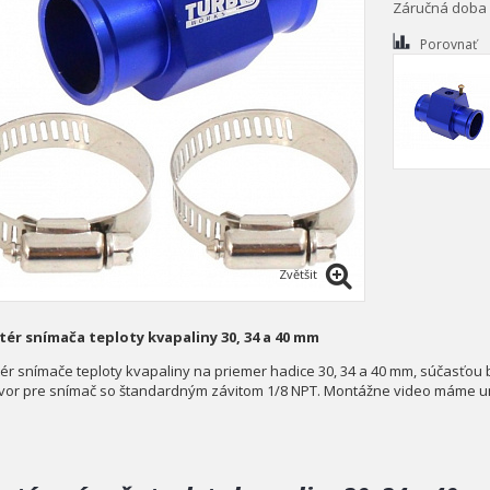
Záručná doba
Porovnať
Zvětšit
ér snímača teploty kvapaliny 30, 34 a 40 mm
ér snímače teploty kvapaliny na priemer hadice 30, 34 a 40 mm, súčasťou 
vor pre snímač so štandardným závitom 1/8 NPT. Montážne video máme umi