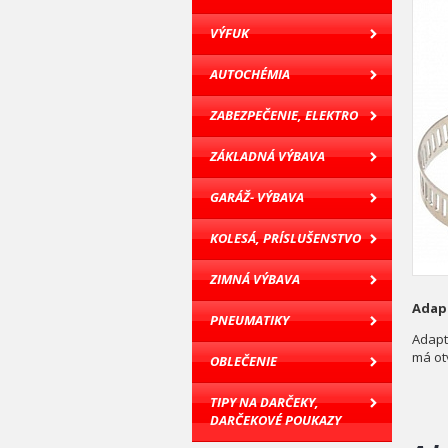
VÝFUK
AUTOCHÉMIA
ZABEZPEČENIE, ELEKTRO
ZÁKLADNÁ VÝBAVA
GARÁŽ- VÝBAVA
KOLESÁ, PRÍSLUŠENSTVO
ZIMNÁ VÝBAVA
Adapt
PNEUMATIKY
Adapt
má ot
OBLEČENIE
TIPY NA DARČEKY,
DARČEKOVÉ POUKAZY