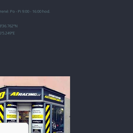
ené: Po - Pi 9:00 - 16:00 hod.
8'36.762"N
6'5.249"E