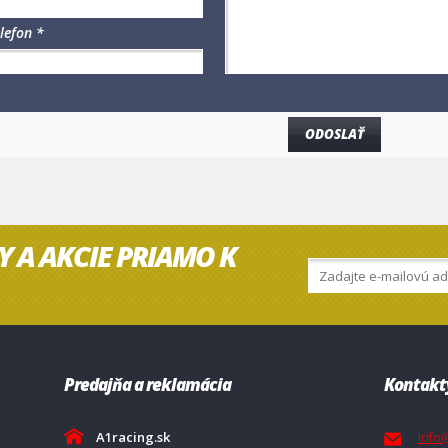
lefon *
Y A AKCIE PRIAMO K
Predajňa a reklamácia
Kontakt
A1racing.sk
info