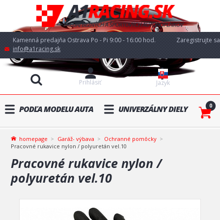
Kamenná predajňa Ostrava Po - Pi 9:00 - 16:00 hod.
Zaregistrujte sa
info@a1racing.sk
Prihlásiť
Jazyk
0
PODĽA MODELU AUTA
UNIVERZÁLNY DIELY
homepage
Garáž- výbava
Ochranné pomôcky
Pracovné rukavice nylon / polyuretán vel.10
Pracovné rukavice nylon /
polyuretán vel.10