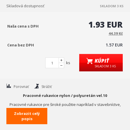
Skladová dostupnosť
SKLADOM 3 KS
1.93 EUR
Naša cena s DPH
44.39 Kč
1.57 EUR
Cena bez DPH
KÚPIŤ
ks
SKLADOM 3 KS
Porovnať
Strážiť
Pracovné rukavice nylon / polyuretán vel.10
Pracovné rukavice pre široké použitie napríklad v stavebníctve,
poľnohospodárstve, záhradníctvo v doprave a iných
Zobrazit celý
mechanických prác.
popis
Rukavice sú zhotovené z nylonu, ktorý je na spodnej strane a na
čelnej strane prstov potiahnutý polyuretánom. Zakončenie rukavíc