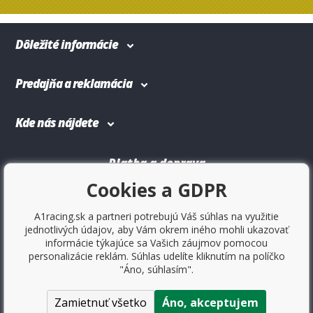
Dôležité informácie
Predajňa a reklamácia
Kde nás nájdete
Platba a doprava
Cookies a GDPR
A1racing.sk a partneri potrebujú Váš súhlas na využitie
jednotlivých údajov, aby Vám okrem iného mohli ukazovať
informácie týkajúce sa Vašich záujmov pomocou
personalizácie reklám. Súhlas udelíte kliknutím na políčko
"Áno, súhlasím".
Zamietnuť všetko
Áno, akceptujem
Copyright © 2017
Sportovniautodoplnky.cz
- Tuning shop, športové