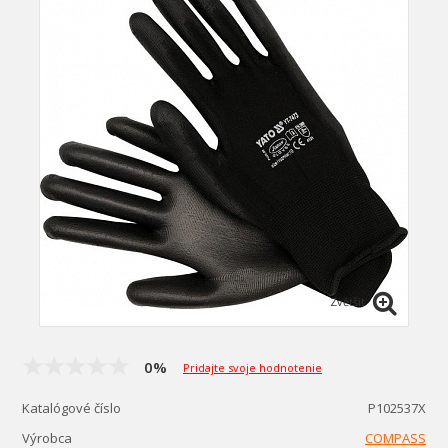
Zvětšit
0%
Pridajte svoje hodnotenie
Katalógové číslo
P102537X
Výrobca
COMPASS