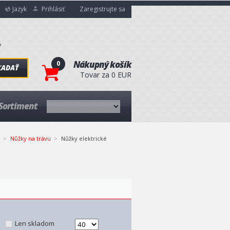
Jazyk
Prihlásiť
Zaregistrujte sa
0
Nákupný košík
ĽADAŤ
Tovar za 0 EUR
Sortiment
Nůžky na trávu
Nůžky elektrické
Len skladom