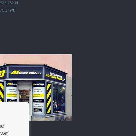
8'36.762"N
6'5.249"E
ie
vať