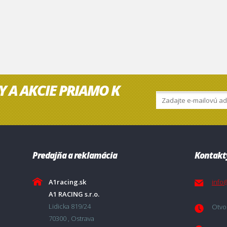
Y A AKCIE PRIAMO K
Predajňa a reklamácia
Kontakt
A1racing.sk
info
A1 RACING s.r.o.
Lidicka 819/24
Otvor
70300 , Ostrava