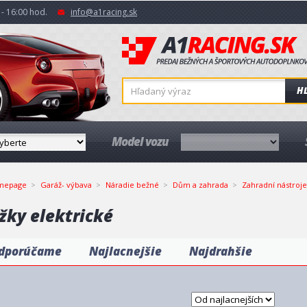
- 16:00 hod.
info@a1racing.sk
H
Model vozu
mepage
Garáž- výbava
Náradie bežné
Dům a zahrada
Zahradní nástroje
žky elektrické
dporúčame
Najlacnejšie
Najdrahšie