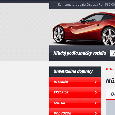
Kamenná predajňa Ostrava Po - Pi 9:00 
Hľadaj podľa značky vozidla
ho
Univerzálne doplnky
Nů
INTERIÉR
EXTERIÉR
O
MOTOR
PODVOZOK