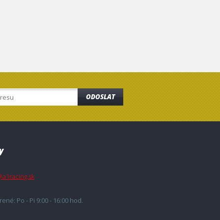
ODOSLAT
y
@a1racing.sk
ené: Po - Pi 9:00 - 16:00 hod.