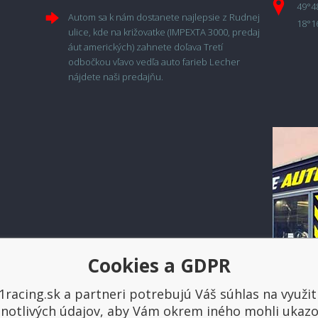
49°4
Autom sa k nám dostanete najlepsie z Rudnej
18°1
ulice, kde na križovatke (IMPEXTA 3000, predaj
áut amerických) zahnete doľava Tretí
odbočkou vľavo vedľa auto farieb Lecher
nájdete naši predajňu.
Cookies a GDPR
1racing.sk a partneri potrebujú Váš súhlas na využit
Platba a doprava
dnotlivých údajov, aby Vám okrem iného mohli ukazo