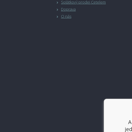
Splátkový prodej Cetelem
Doprava
O nás
A
je