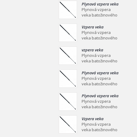
mm Plynová vzpera
Plynová vzpera veka
veka batožinového
batožinového
Plynová vzpera
priestoru Ei
priestoru 639/258
veka batožinového
mm
priestoru 639/258
mm Plynová vzpera
Vzpera veka
veka batožinového
batožinového
Plynová vzpera
priestoru Ei
priestoru 387/139
veka batožinového
mm
priestoru 387/139
mm Plynová vzpera
vzpera veka
veka batožinového
batožinového
Plynová vzpera
priestoru Ei
priestoru 558/253
veka batožinového
mm
priestoru 558/253
mm Plynová vzpera
Plynová vzpera veka
veka batožinového
batožinového
Plynová vzpera
priestoru Ei
priestoru 549/219
veka batožinového
mm
priestoru 549/219
mm Plynová vzpera
Plynová vzpera veka
veka batožinového
batožinového
Plynová vzpera
priestoru Ei
priestoru 467/160
veka batožinového
mm
priestoru 467/160
mm Plynová vzpera
Vzpera veka
veka batožinového
batožinového
Plynová vzpera
priestoru Ei
priestoru 475/180
veka batožinového
mm
priestoru 475/180